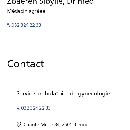
Zbaeren Sibylle, Dr med.
Médecin agréée
032 324 22 33
Contact
Ser­vice am­bu­la­toire de gy­né­co­lo­gie
032 324 22 33
Chante-Merle 84, 2501 Bienne