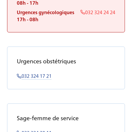
08h - 17h
Urgences gynécologiques
032 324 24 24
17h - 08h
Ur­gences obs­té­triques
032 324 17 21
Sage-femme de ser­vice