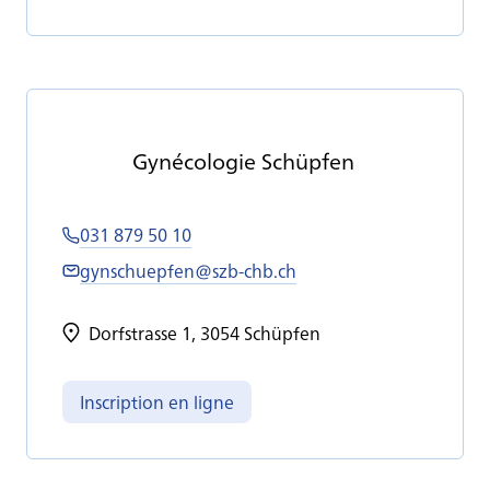
Gy­né­co­lo­gie Schüp­fen
031 879 50 10
gynschuepfen@szb-chb.ch
Dorfstrasse 1, 3054 Schüpfen
Inscription en ligne