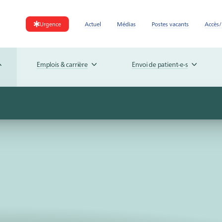
Urgence
Actuel
Médias
Postes vacants
Accès/
Emplois & carrière
Envoi de patient-e-s